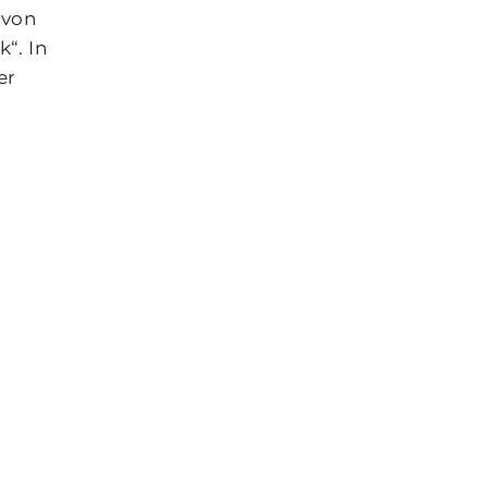
 von
“. In
er