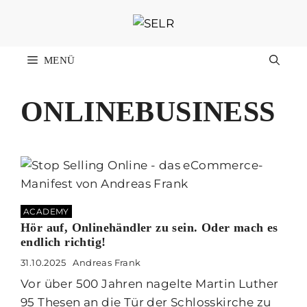
Zum
Inhalt
springen
MENÜ
ONLINEBUSINESS
ACADEMY
Hör auf, Onlinehändler zu sein. Oder mach es
endlich richtig!
31.10.2025
Andreas Frank
Vor über 500 Jahren nagelte Martin Luther
95 Thesen an die Tür der Schlosskirche zu