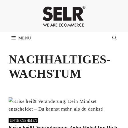
Zum
Inhalt
springen
MENÜ
NACHHALTIGES-
WACHSTUM
UNTERNEHMEN
Krise heißt Veränderung: Zehn Hebel für Dich