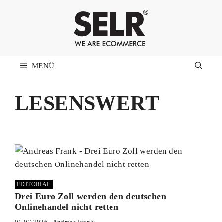
Zum
Inhalt
springen
MENÜ
LESENSWERT
EDITORIAL
Drei Euro Zoll werden den deutschen
Onlinehandel nicht retten
01.07.2026
Andreas Frank