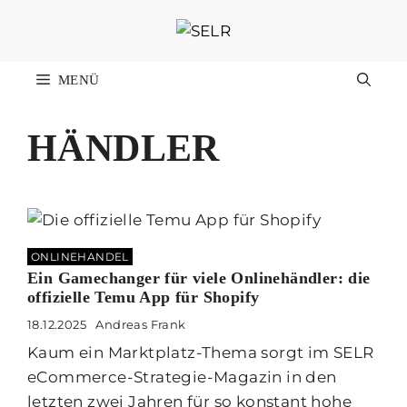
Zum
Inhalt
springen
MENÜ
HÄNDLER
ONLINEHANDEL
Ein Gamechanger für viele Onlinehändler: die
offizielle Temu App für Shopify
18.12.2025
Andreas Frank
Kaum ein Marktplatz-Thema sorgt im SELR
eCommerce-Strategie-Magazin in den
letzten zwei Jahren für so konstant hohe