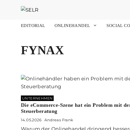
Zum
Inhalt
springen
EDITORIAL
ONLINEHANDEL
SOCIAL C
FYNAX
UNTERNEHMEN
Die eCommerce-Szene hat ein Problem mit de
Steuerberatung
14.05.2026
Andreas Frank
Warum der Onlinehandel dringend besser