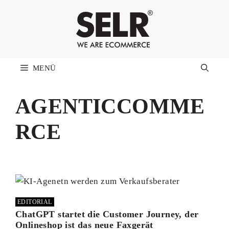
Zum
Inhalt
springen
MENÜ
AGENTICCOMME
RCE
EDITORIAL
ChatGPT startet die Customer Journey, der
Onlineshop ist das neue Faxgerät