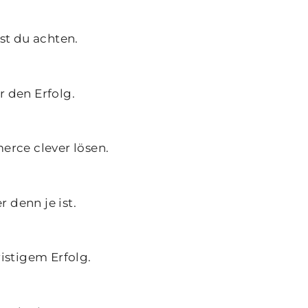
st du achten.
r den Erfolg.
rce clever lösen.
 denn je ist.
ristigem Erfolg.