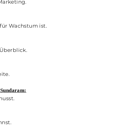
Marketing.
für Wachstum ist.
 Überblick.
ite.
n Sundaram:
musst.
nnst.