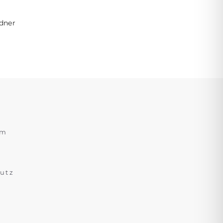
edner
um
utz