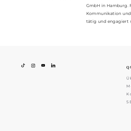
GmbH in Hamburg. Fr
Kommunikation und Wi
tätig und engagiert 
Q
Ü
M
K
S