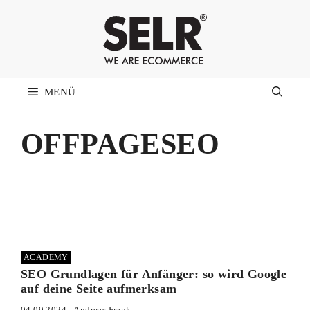
Zum
Inhalt
springen
MENÜ
OFFPAGESEO
ACADEMY
SEO Grundlagen für Anfänger: so wird Google
auf deine Seite aufmerksam
04.09.2024
Andreas Frank