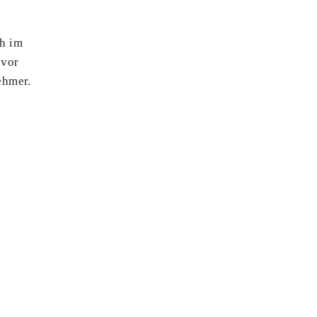
h im
 vor
ehmer.