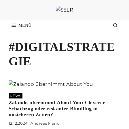
Zum
Inhalt
springen
MENÜ
#DIGITALSTRATE
GIE
NEWS
Zalando übernimmt About You: Cleverer
Schachzug oder riskanter Blindflug in
unsicheren Zeiten?
12.12.2024
Andreas Frank