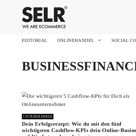
Zum
Inhalt
springen
EDITORIAL
ONLINEHANDEL
SOCIAL C
BUSINESSFINANC
UNTERNEHMEN
Dein Erfolgsrezept: Wie du mit den fünf
wichtigsten Cashflow-KPIs dein Online-Busin