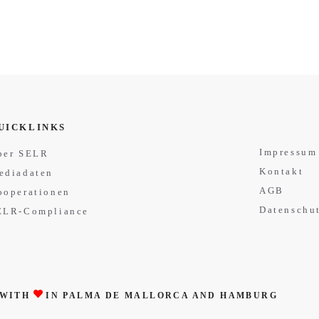
UICKLINKS
Impressum
ber SELR
Kontakt
ediadaten
AGB
ooperationen
Datenschu
ELR-Compliance
 WITH
IN PALMA DE MALLORCA AND HAMBURG