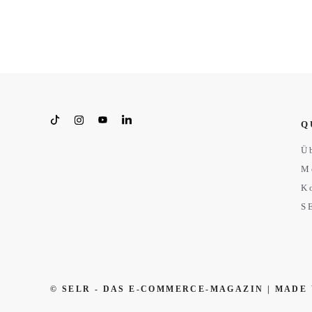
Q
Ü
M
K
S
© SELR - DAS E-COMMERCE-MAGAZIN | MADE